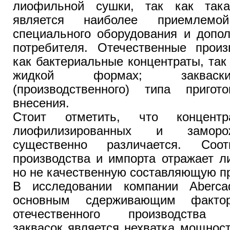
лиофильной сушки, так как так
является наиболее приемлем
специального оборудования и допол
потребителя. Отечественные произ
как бактериальные концентраты, так 
жидкой формах; закваски
(производственного) типа приго
внесения.
Стоит отметить, что концент
лиофилизированных и заморо
существенно различается. Соот
производства и импорта отражает л
но не качественную составляющую пр
В исследовании компании Aberca
основным сдерживающим факто
отечественного производства м
заквасок является нехватка мощнос