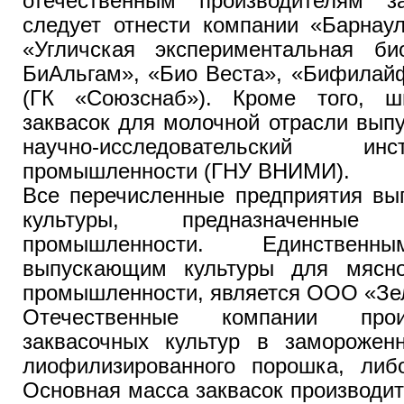
отечественным производителям з
следует отнести компании «Барнау
«Угличская экспериментальная би
БиАльгам», «Био Веста», «Бифилай
(ГК «Союзснаб»). Кроме того, ш
заквасок для молочной отрасли вып
научно-исследовательский и
промышленности (ГНУ ВНИМИ).
Все перечисленные предприятия вы
культуры, предназначенны
промышленности. Единственн
выпускающим культуры для мясно
промышленности, является ООО «Зе
Отечественные компании про
заквасочных культур в замороже
лиофилизированного порошка, ли
Основная масса заквасок производи