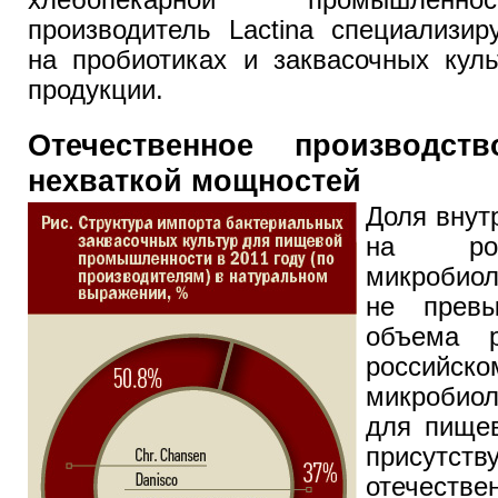
производитель Lactina специализир
на пробиотиках и заквасочных кул
продукции.
Отечественное производст
нехваткой мощностей
Доля внут
на рос
микробиол
не прев
объема р
росси
микробио
для пище
присутс
отечестве