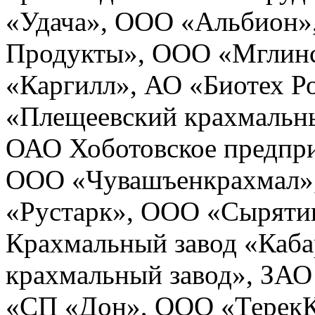
«Удача», ООО «Альбион
Продукты», ООО «Мглин
«Каргилл», АО «Биотех 
«Плещеевский крахмальн
ОАО Хоботовское предпр
ООО «Чувашъенкрахмал»
«Рустарк», ООО «Сыряти
Крахмальный завод «Каб
крахмальный завод», ЗА
«СП «Дон», ООО «ТерекК