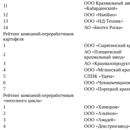
ООО Крахмальный за
11
«Кабардинский»
12
ООО «НьюБио»
13
ООО «НД-Техник»
14
АО «Биотех Росва»
Рейтинг компаний-переработчиков
картофеля
1
ООО «Сырятинский к
АО «Плещеевский
2
крахмальный завод»
3
АО «Крахмалопродук
4
ООО «Мглинский кра
5
СППК «Удача»
6
ООО «Чувашъенкрахм
7
ООО «Порецкий крах
Рейтинг компаний-переработчиков
«неполного цикла»
1
ООО «Химпром»
2
ООО «Альбион»
3
ООО «Амадей»
4
ООО «Декстринзавод