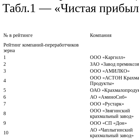
Табл.1 — «Чистая прибыл
№ в рейтинге
Компания
Рейтинг компаний-переработчиков
зерна
1
ООО «Каргилл»
2
ЗАО «Завод премиксо
3
ООО «АМИЛКО»
ООО «АСТОН Крахма
4
Продукты»
5
ОАО «Крахмалопроду
6
АО «АминоСиб»
7
ООО «Рустарк»
ООО «Звягинский
8
крахмальный завод»
9
ООО «СП «Дон»
АО «Чаплыгинский
10
крахмальный завод»