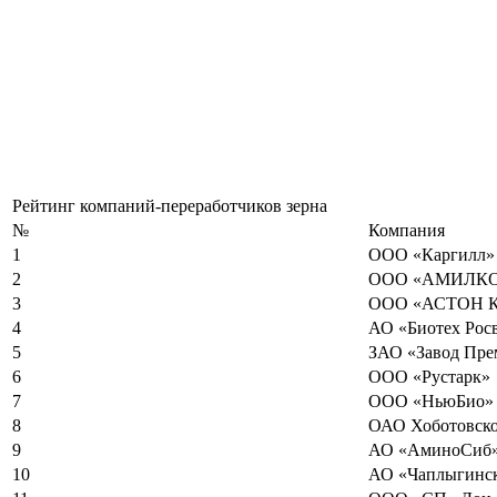
Рейтинг компаний-переработчиков зерна
№
Компания
1
ООО «Каргилл»
2
ООО «АМИЛК
3
ООО «АСТОН Кр
4
АО «Биотех Рос
5
ЗАО «Завод Пре
6
ООО «Рустарк»
7
ООО «НьюБио»
8
ОАО Хоботовско
9
АО «АминоСиб
10
АО «Чаплыгинск