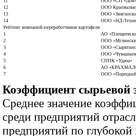
11
ООО «СП «Дон
12
ООО Крахмальны
13
ООО «Звягински
14
ООО «НД-Техн
Рейтинг компаний-переработчиков картофеля
1
АО «Плещеевски
2
ООО «Мглински
3
ООО «Сырятинс
4
ООО «Чувашъен
5
СППК «Удача»
6
АО «КРАХМА
7
ООО «Порецкий
Коэффициент сырьевой 
Среднее значение коэффи
среди предприятий отрас
предприятий по глубокой