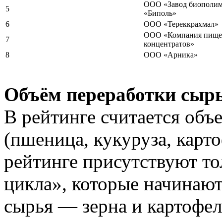
ООО «Завод биополим
5
«Биполь»
6
ООО «Тереккрахмал»
ООО «Компания пищ
7
концентратов»
8
ООО «Арника»
Объём переработки сыр
В рейтинге считается объ
(пшеница, кукуруза, карто
рейтинге присутствуют то
цикла», которые начинают
сырья — зерна и картофел