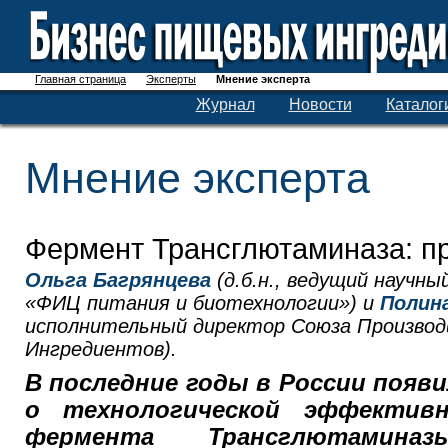
Главная страница
Эксперты
Мнение эксперта
Журнал
Новости
Каталог
Мнение эксперта
Фермент Трансглютаминаза: пр
Ольга Багрянцева
(д.б.н., ведущий научн
«ФИЦ питания и биотехнологии») и
Полин
исполнительный директор Союза Произво
Ингредиентов).
В последние годы в России появ
о технологической эффектив
фермента Трансглютамин