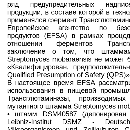
ряд предупредительных надп
продукции, в составе которой в техн
применялся фермент Трансглютамин
Европейское агентство по без
продуктов (EFSA) в рамках процед
отношении ферментов Трансг
заключение о том, что штаммам
Streptomyces mobaraensis не может 
«Квалифицирован, предположительн
Qualified Presumption of Safety (QPS)»
В настоящее время EFSA рассматри
использования в пищевой промышл
Трансглютаминазы, производимых
мутантного штамма Streptomyces mob
• штамм DSM40587 (депонирован
Leibniz-Institut DSMZ - Deut
Mikroorganismen und Zellkulturen 