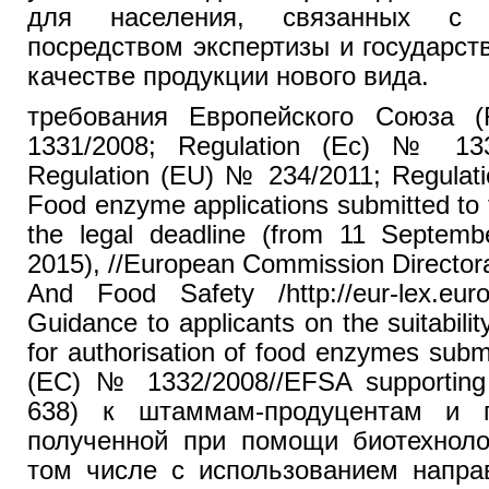
для населения, связанных с 
посредством экспертизы и государст
качестве продукции нового вида.
требования Европейского Союза (R
1331/2008; Regulation (Ec) № 133
Regulation (EU) № 234/2011; Regulat
Food enzyme applications submitted to
the legal deadline (from 11 Septem
2015), //European Commission Director
And Food Safety /http://eur-lex.euro
Guidance to applicants on the suitabilit
for authorisation of food enzymes subm
(EC) № 1332/2008//EFSA supporting 
638) к штаммам-продуцентам и п
полученной при помощи биотехноло
том числе с использованием направ