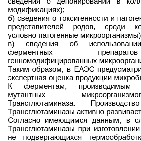
сведения о депонировании в кол
модификациях);
б) сведения о токсигенности и патог
представителей родов, среди ко
условно патогенные микроорганизмы)
в) сведения об использовани
ферментных препара
генномодифицированных микроорган
Таким образом, в ЕАЭС предусматри
экспертная оценка продукции микроб
К ферментам, производимым 
мутантных микроорганизм
Трансглютаминаза. Производс
Трансглютаминазы активно развивает
Согласно имеющимся данным, в сл
Трансглютаминазы при изготовлении
не подвергающихся термообработ