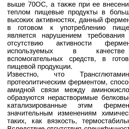
выше 70ОС, а также при ее внесен
теплом пищевые продукты в больш
высоких активностях, данный ферме
в готовом к употреблению пище
является нарушением требования
отсутствию активности фермен
используемых в качестве 
вспомогательных средств, в гото
пищевой продукции.
Известно, что Трансглютами
протеолитическим ферментом, спосо
амидной связи между аминокисло
образуются нерастворимые белковые
катализированные этим ферме
значительным изменениям химическ
таких, как вязкость, термостабиль
Вследствие отсутствия специфичнос