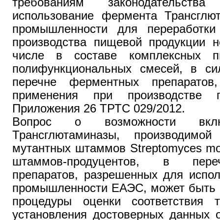
требованиям законодатель
использование фермента Трансглю
промышленности для переработки
производства пищевой продукции н
числе в составе комплексных 
полифункциональных смесей, в сил
перечне ферментных препаратов
применения при производстве 
Приложения 26 ТРТС 029/2012.
Вопрос о возможности вкл
Трансглютаминазы, производимой
мутантных штаммов Streptomyces mo
штаммов-продуцентов, в пер
препаратов, разрешенных для испо
промышленности ЕАЭС, может быть 
процедуры оценки соответствия 
установления достоверных данных о