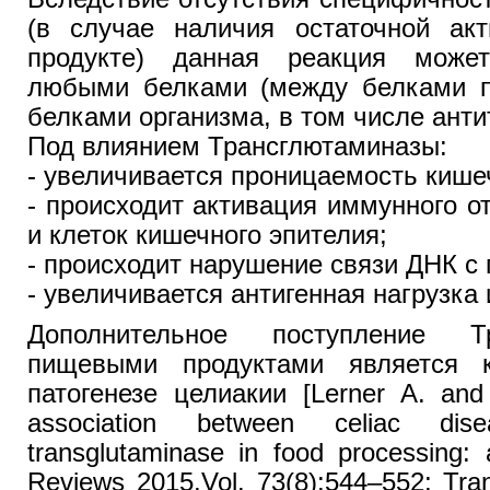
(в случае наличия остаточной ак
продукте) данная реакция може
любыми белками (между белками п
белками организма, в том числе анти
Под влиянием Трансглютаминазы:
- увеличивается проницаемость кише
- происходит активация иммунного о
и клеток кишечного эпителия;
- происходит нарушение связи ДНК с 
- увеличивается антигенная нагрузка
Дополнительное поступление Т
пищевыми продуктами является
патогенезе целиакии [Lerner A. and 
association between celiac dis
transglutaminase in food processing: a
Reviews 2015,Vol. 73(8):544–552; Tra