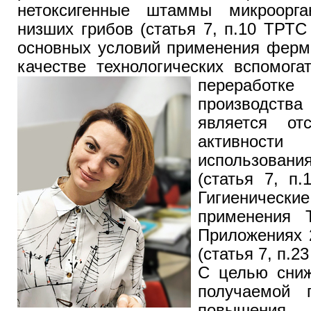
нетоксигенные штаммы микроорга
низших грибов (статья 7, п.10 ТРТС
основных условий применения ферм
качестве технологических вспомога
переработке 
производства
является отс
активност
использовани
(статья 7, п.
Гигиениче
применения 
Приложениях 
(статья 7, п.2
С целью сниж
получаемой 
повышения п