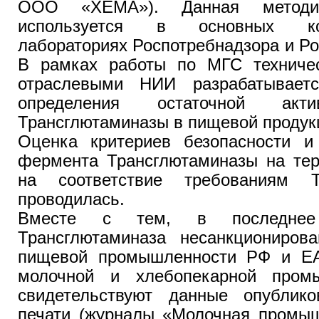
ООО «ХЕМА»). Данная методи
используется в основных конт
лабораториях Роспотребнадзора и Р
В рамках работы по МГС техниче
отраслевыми НИИ разрабатывае
определения остаточной акт
Трансглютаминазы в пищевой продук
Оценка критериев безопасности и
фермента Трансглютаминазы на те
на соответствие требованиям 
проводилась.
Вместе с тем, в последне
Трансглютаминаза несанкционирова
пищевой промышленности РФ и ЕА
молочной и хлебопекарной пром
свидетельствуют данные опублик
печати (журналы «Молочная промыш