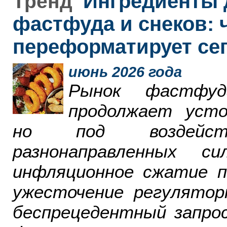
Ингредиенты 
Тренд
фастфуда и снеков: 
переформатирует се
июнь 2026 года
Рынок фастфу
продолжает усто
но под воздейст
разнонаправленных 
инфляционное сжатие п
ужесточение регулятор
беспрецедентный запро