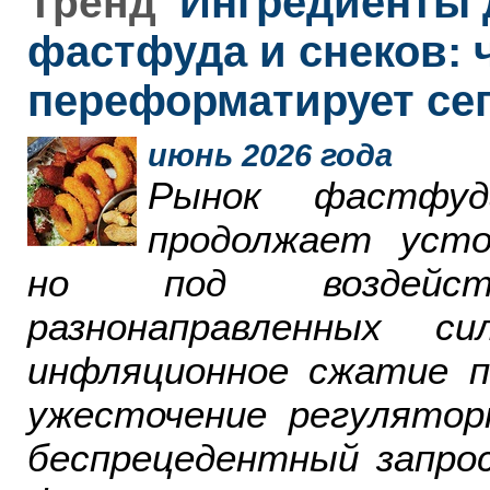
Ингредиенты 
Тренд
фастфуда и снеков: 
переформатирует се
июнь 2026 года
Рынок фастфу
продолжает усто
но под воздейст
разнонаправленных 
инфляционное сжатие п
ужесточение регулятор
беспрецедентный запро