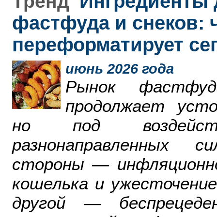
Ингредиенты 
Тренд
фастфуда и снеков: 
переформатирует се
июнь 2026 года
Рынок фастфу
продолжает усто
но под воздейст
разнонаправленных с
стороны — инфляционн
кошелька и ужесточение
другой — беспрецеде