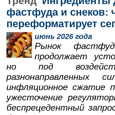
Ингредиенты 
Тренд
фастфуда и снеков: 
переформатирует се
июнь 2026 года
Рынок фастфу
продолжает усто
но под воздейст
разнонаправленных 
инфляционное сжатие п
ужесточение регулятор
беспрецедентный запро