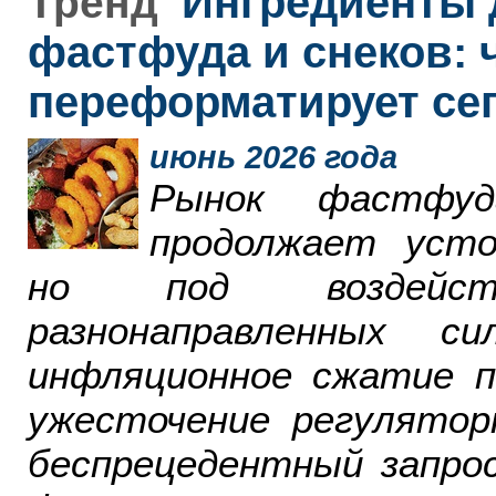
Ингредиенты 
Тренд
фастфуда и снеков: 
переформатирует се
июнь 2026 года
Рынок фастфу
продолжает усто
но под воздейст
разнонаправленных 
инфляционное сжатие п
ужесточение регулятор
беспрецедентный запро