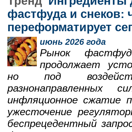
Ингредиенты 
Тренд
фастфуда и снеков: 
переформатирует се
июнь 2026 года
Рынок фастфу
продолжает усто
но под воздейст
разнонаправленных 
инфляционное сжатие п
ужесточение регулятор
беспрецедентный запро