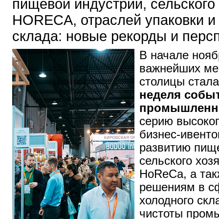
пищевой индустрии, сельского
HORECA, отраслей упаковки и
склада: новые рекорды и перс
В начале нояб
важнейших ме
столицы стал
неделя собы
промышленн
серию высоко
бизнес-ивент
развитию пище
сельского хоз
HoReCa, а та
решениям в сф
холодного скл
чистоты пром