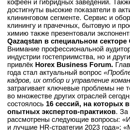
кофеен и гибридных заведений. Также
достигнуты высокие показатели в ак
клининговом сегменте. Сервис и обо
клинингу и прачечных, бытовую и п
химию также презентовали экспонен
Qazaqstan в специальном секторе
Внимание профессиональной аудитор
индустрии гостеприимства, но и друг
привлёк
Horex Business Forum.
Глав
года стал актуальный вопрос
«Пробл
кадров, их отбор и управление кома
затрагивает ключевые проблемы не т
во множестве других отраслей сегод
состоялось
16 сессий, на которых 
опытных экспертов-практиков
. За
рассмотрены следующие вопросы: «
и лучшие HR-стратегии 2023 года»; 