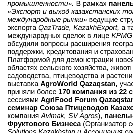
промышленности».
В рамках
панел
«Экспорт и выход казахстанских то
международные рынки»
ведущие стр
экспорта
QazTrade, KazakhExport,
а т
международных сделок в лице
KPMG 
обсудили вопросы расширения геогр
поддержки, кредитования и страхован
Платформой для демонстрации новей
областях сельского хозяйства, живот
садоводства, птицеводства и растени
выставка
AgroWorld Qazaqstan
, уча
приняли более
170 компания из 22 
сессиями
AgriFood Forum Qazaqsta
семинар Союза Птицеводов Казах
компания
Avimak, SV Agros
),
панельн
Фруктового Бизнеса
(Организатор с
Solutions Kazakhstan и Ассоциация с