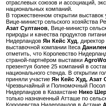
отраслевых союзов и ассоциаций, эк
национальных компаний.
В торжественном открытии выставок 
Вице-министр сельского хозяйства Р
Азат Султанов
, Вице-министр сельск
природы и качества продуктов питан
Нидерландов
Ян Кейс Худ
, директор
выставочной компании Iteca
Данилен
отметить, что Королевство Нидерлан
страной-партнёром выставки
AgroWo
презентуя более 25 компаний в сост
национального стенда. В открытии го
приняли участие
Ян Кейс Худ, Азат 
Чрезвычайный и Полномочный Посол
Нидерландов в Казахстане
Нико Ше
только назначенный Атташе по сельс
Королевства Нидерландов в Астане
А