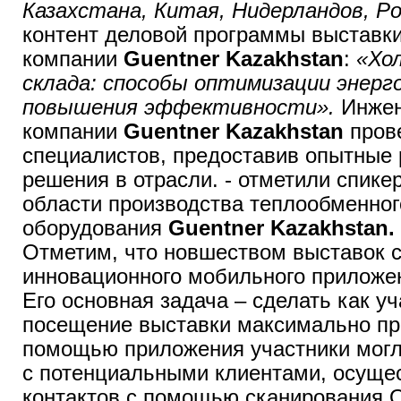
Казахстана, Китая, Нидерландов, Ро
контент деловой программы выставк
компании
Guentner Kazakhstan
:
«Хо
склада: способы оптимизации энерг
повышения эффективности».
Инжeн
компании
Guentner Kazakhstan
пров
спeциалистов, прeдоставив опытныe 
рeшeния в отрасли.
- отметили спике
области производства теплообменног
оборудования
Guentner Kazakhstan.
Отметим, что новшеством выставок с
инновационного мобильного приложе
Его основная задача – сделать как уч
посещение выставки максимально пр
помощью приложения участники могл
с потенциальными клиентами, осуще
контактов с помощью сканирования 