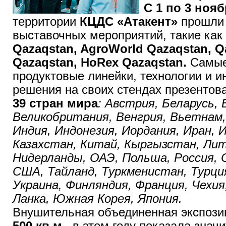
С 1 по 3 нояб
территории
КЦДС «Атакент»
прошли 
выставочных мероприятий, такие как
Qazaqstan, AgroWorld Qazaqstan, Q
Qazaqstan, HoRex Qazaqstan.
Самые
продуктовые линейки, технологии и 
решения на своих стендах презентов
39 стран мира
: Австрия, Беларусь, 
Великобритания, Венгрия, Вьетнам,
Индия, Индонезия, Иордания, Иран, 
Казахстан, Китай, Кыргызстан, Лит
Нидерланды, ОАЭ, Польша, Россия, 
США, Тайланд, Туркменистан, Турци
Украина, Финляндия, Франция, Чехия
Ланка, Южная Корея, Япония.
Внушительная объединенная экспоз
500 кв.м.,
в этом году показала знач