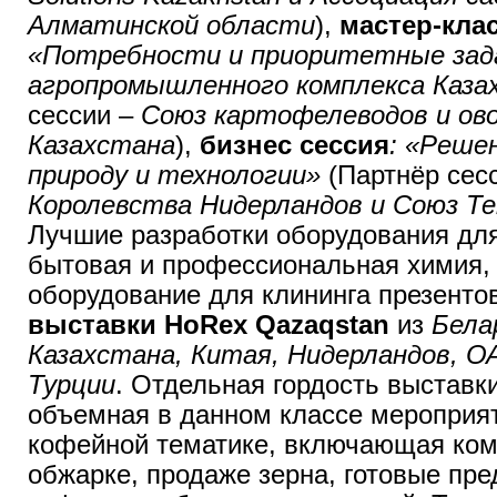
Алматинской области
),
мастер-кла
«Потребности и приоритетные зад
агропромышленного комплекса Каза
сессии –
Союз картофелеводов и ов
Казахстана
),
бизнес сессия
: «Реше
природу и технологии»
(Партнёр сес
Королевства Нидерландов и Союз Т
Лучшие разработки оборудования дл
бытовая и профессиональная химия, 
оборудование для клининга презент
выставки HoRex Qazaqstan
из
Бела
Казахстана, Китая, Нидерландов, О
Турции
. Отдельная гордость выставк
объемная в данном классе мероприят
кофейной тематике, включающая ком
обжарке, продаже зерна, готовые пр