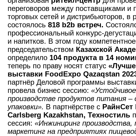
организован
ритейл-центр
для пров
переговоров между поставщиками и 
торговых сетей и дистрибьюторов, в р
состоялось
818 b2b встреч.
Состоял
профессиональный конкурс-дегустаци
и напитков. В этом году компетентно
председательством
Казахской Акад
определило
104 продукта в 14 ном
теперь по праву носят статус
«Лучше
выставки FoodExpo Qazaqstan 202
партнёр Деловой программы выстав
провела бизнес сессию:
«Устойчивое
производстве продуктов питания – 
упаковки».
В партнёрстве с
РайнСет 
Carlsberg Kazakhstan, Техностиль
сессия:
«Инжиниринг производства,
маркетинг на предприятиях пищево