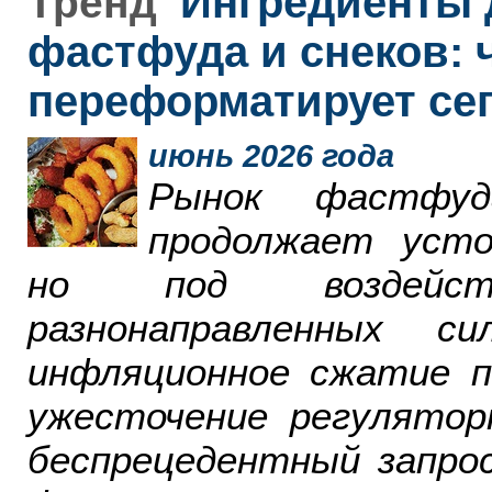
Ингредиенты 
Тренд
фастфуда и снеков: 
переформатирует се
июнь 2026 года
Рынок фастфу
продолжает усто
но под воздейст
разнонаправленных 
инфляционное сжатие п
ужесточение регулятор
беспрецедентный запро