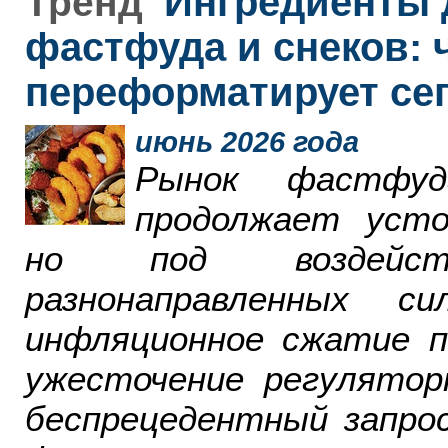
Ингредиенты 
Тренд
фастфуда и снеков: 
переформатирует се
июнь 2026 года
Рынок фастфу
продолжает усто
но под воздейст
разнонаправленных 
инфляционное сжатие п
ужесточение регулятор
беспрецедентный запро