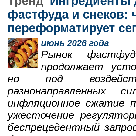
Ингредиенты 
Тренд
фастфуда и снеков: 
переформатирует се
июнь 2026 года
Рынок фастфу
продолжает усто
но под воздейст
разнонаправленных 
инфляционное сжатие п
ужесточение регулятор
беспрецедентный запро