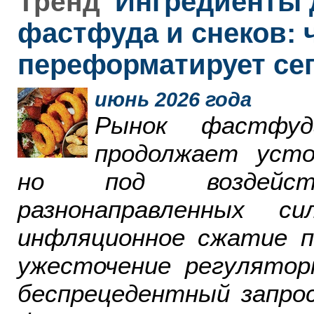
Ингредиенты 
Тренд
фастфуда и снеков: 
переформатирует се
июнь 2026 года
Рынок фастфу
продолжает усто
но под воздейст
разнонаправленных 
инфляционное сжатие п
ужесточение регулятор
беспрецедентный запро