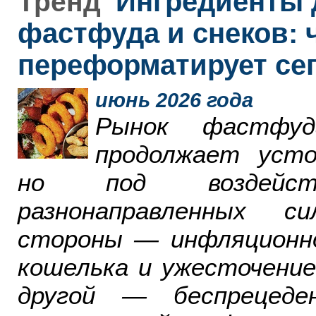
Ингредиенты 
Тренд
фастфуда и снеков: 
переформатирует се
июнь 2026 года
Рынок фастфу
продолжает усто
но под воздейст
разнонаправленных с
стороны — инфляционн
кошелька и ужесточение
другой — беспрецеде