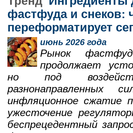
Ингредиенты 
Тренд
фастфуда и снеков: 
переформатирует се
июнь 2026 года
Рынок фастфу
продолжает усто
но под воздейст
разнонаправленных 
инфляционное сжатие п
ужесточение регулятор
беспрецедентный запро