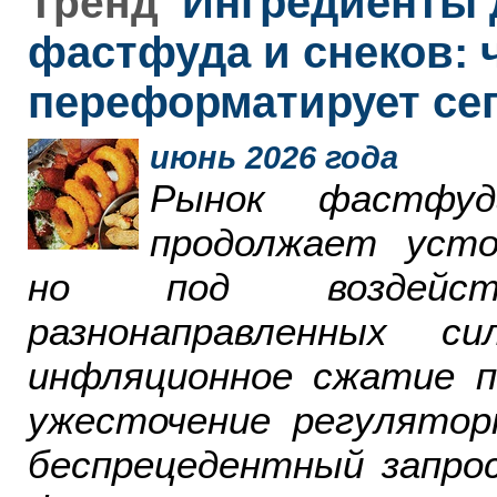
Ингредиенты 
Тренд
фастфуда и снеков: 
переформатирует се
июнь 2026 года
Рынок фастфу
продолжает усто
но под воздейст
разнонаправленных 
инфляционное сжатие п
ужесточение регулятор
беспрецедентный запро