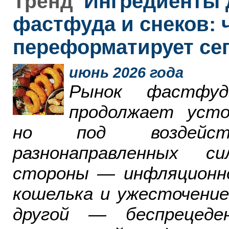
Ингредиенты 
Тренд
фастфуда и снеков: 
переформатирует се
июнь 2026 года
Рынок фастфу
продолжает усто
но под воздейст
разнонаправленных с
стороны — инфляционн
кошелька и ужесточение
другой — беспрецеде