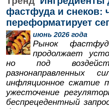
Ингредиенты 
Тренд
фастфуда и снеков: 
переформатирует се
июнь 2026 года
Рынок фастфу
продолжает усто
но под воздейст
разнонаправленных 
инфляционное сжатие п
ужесточение регулятор
беспрецедентный запро