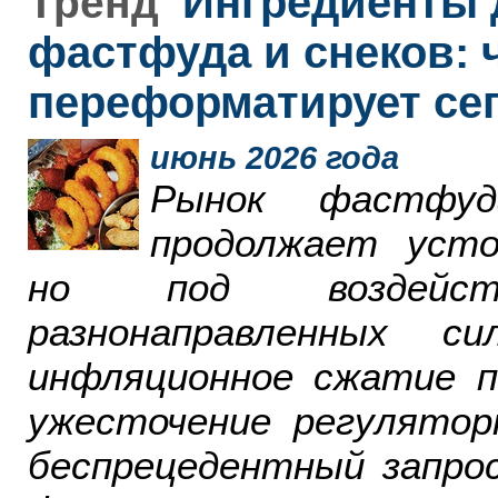
Ингредиенты 
Тренд
фастфуда и снеков: 
переформатирует се
июнь 2026 года
Рынок фастфу
продолжает усто
но под воздейст
разнонаправленных 
инфляционное сжатие п
ужесточение регулятор
беспрецедентный запро