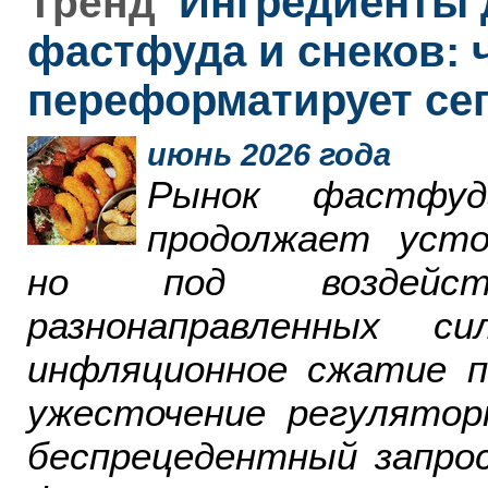
Ингредиенты 
Тренд
фастфуда и снеков: 
переформатирует се
июнь 2026 года
Рынок фастфу
продолжает усто
но под воздейст
разнонаправленных 
инфляционное сжатие п
ужесточение регулятор
беспрецедентный запро