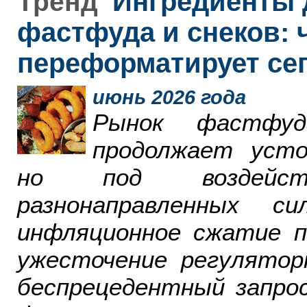
Ингредиенты 
Тренд
фастфуда и снеков: 
переформатирует се
июнь 2026 года
Рынок фастфу
продолжает усто
но под воздейст
разнонаправленных 
инфляционное сжатие п
ужесточение регулятор
беспрецедентный запро