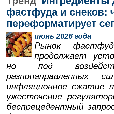
Ингредиенты 
Тренд
фастфуда и снеков: 
переформатирует се
июнь 2026 года
Рынок фастфу
продолжает усто
но под воздейст
разнонаправленных 
инфляционное сжатие п
ужесточение регулятор
беспрецедентный запро