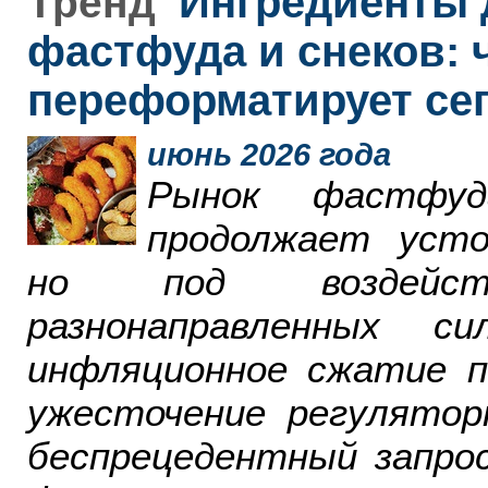
Ингредиенты 
Тренд
фастфуда и снеков: 
переформатирует се
июнь 2026 года
Рынок фастфу
продолжает усто
но под воздейст
разнонаправленных 
инфляционное сжатие п
ужесточение регулятор
беспрецедентный запро