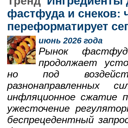
Ингредиенты 
Тренд
фастфуда и снеков: 
переформатирует се
июнь 2026 года
Рынок фастфу
продолжает усто
но под воздейст
разнонаправленных 
инфляционное сжатие п
ужесточение регулятор
беспрецедентный запро