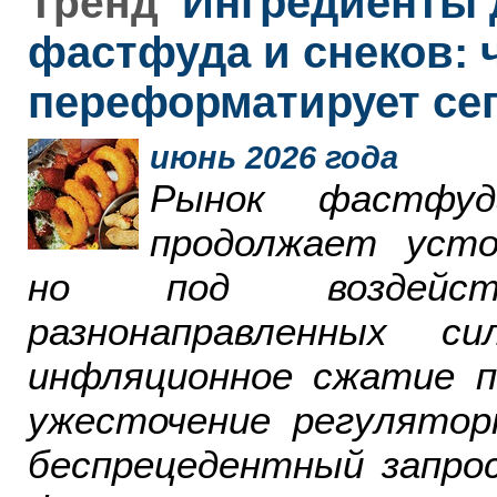
Ингредиенты 
Тренд
фастфуда и снеков: 
переформатирует се
июнь 2026 года
Рынок фастфу
продолжает усто
но под воздейст
разнонаправленных 
инфляционное сжатие п
ужесточение регулятор
беспрецедентный запро