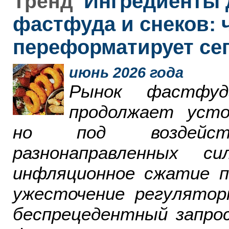
Ингредиенты 
Тренд
фастфуда и снеков: 
переформатирует се
июнь 2026 года
Рынок фастфу
продолжает усто
но под воздейст
разнонаправленных 
инфляционное сжатие п
ужесточение регулятор
беспрецедентный запро