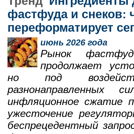
Ингредиенты 
Тренд
фастфуда и снеков: 
переформатирует се
июнь 2026 года
Рынок фастфу
продолжает усто
но под воздейст
разнонаправленных 
инфляционное сжатие п
ужесточение регулятор
беспрецедентный запро