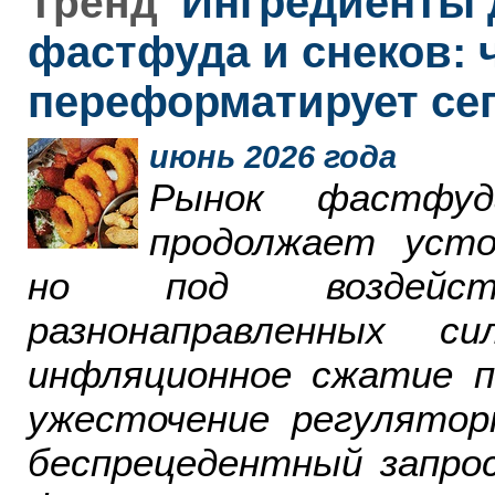
Ингредиенты 
Тренд
фастфуда и снеков: 
переформатирует се
июнь 2026 года
Рынок фастфу
продолжает усто
но под воздейст
разнонаправленных 
инфляционное сжатие п
ужесточение регулятор
беспрецедентный запро