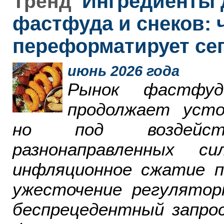
Ингредиенты 
Тренд
фастфуда и снеков: 
переформатирует се
июнь 2026 года
Рынок фастфу
продолжает усто
но под воздейст
разнонаправленных 
инфляционное сжатие п
ужесточение регулятор
беспрецедентный запро