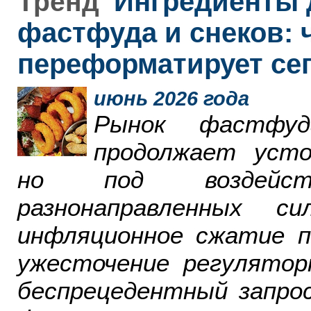
Ингредиенты 
Тренд
фастфуда и снеков: 
переформатирует се
июнь 2026 года
Рынок фастфу
продолжает усто
но под воздейст
разнонаправленных 
инфляционное сжатие п
ужесточение регулятор
беспрецедентный запро