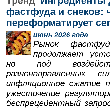
Ингредиенты 
Тренд
фастфуда и снеков: 
переформатирует се
июнь 2026 года
Рынок фастфу
продолжает усто
но под воздейст
разнонаправленных 
инфляционное сжатие п
ужесточение регулятор
беспрецедентный запро