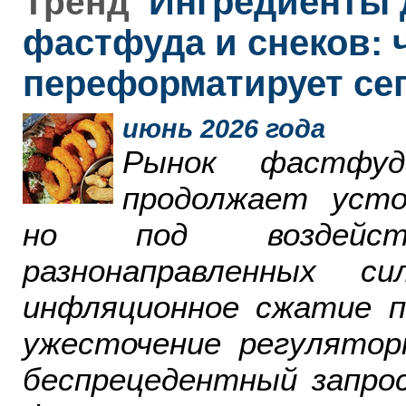
Ингредиенты 
Тренд
фастфуда и снеков: 
переформатирует се
июнь 2026 года
Рынок фастфу
продолжает усто
но под воздейст
разнонаправленных 
инфляционное сжатие п
ужесточение регулятор
беспрецедентный запро