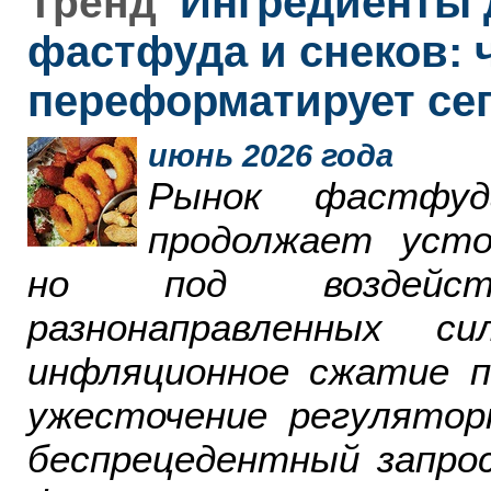
Ингредиенты 
Тренд
фастфуда и снеков: 
переформатирует се
июнь 2026 года
Рынок фастфу
продолжает усто
но под воздейст
разнонаправленных 
инфляционное сжатие п
ужесточение регулятор
беспрецедентный запро