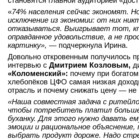
становятся главной аудиторией «дос
«
74% населения сейчас экономят. Н
исключение из экономии: от них ник
отказываться. Выигрывает тот, к
оправданное удовольствие, а не про
картинку»,
— подчеркнула Ирина.
Довольно откровенным получилось п
интервью с
Дмитрием Козловым,
д
«Коломенский»:
почему при богатом
хлебопёков ЦФО самая низкая доходн
отрасль и почему снижать цену — не
«Наша совместная задача с ритейл
чтобы потребитель платил больше 
буханку. Для этого нужно давать ем
эмоции и рациональное объяснение,
выбрать продукт дороже. Надо стр