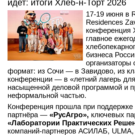
идет: итоги Хлеб-н-Торт 2026
17-19 июня в R
Residences Za
конференция 
главное ежего
хлебопекарног
бизнеса Росси
организаторы 
формат: из Сочи — в Завидово, из к
конференции — в «летний лагерь для
насыщенной деловой программой и п
неформальной частью.
Конференция прошла при поддержке 
партнёра —
«РусАгро»,
ключевых п
«Лаборатории Практических Реше
компаний-партнеров АСИЛАБ, ULMA,