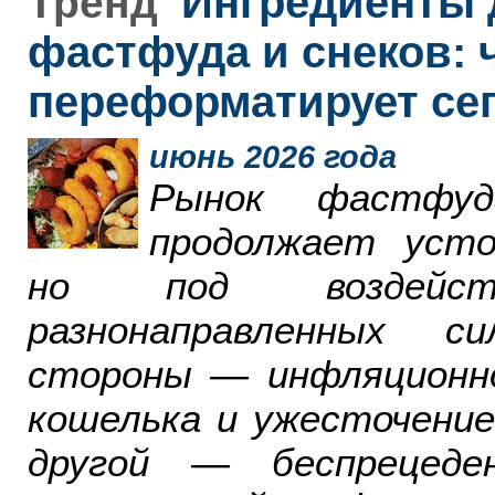
Ингредиенты 
Тренд
фастфуда и снеков: 
переформатирует се
июнь 2026 года
Рынок фастфу
продолжает усто
но под воздейст
разнонаправленных с
стороны — инфляционн
кошелька и ужесточение
другой — беспрецеде