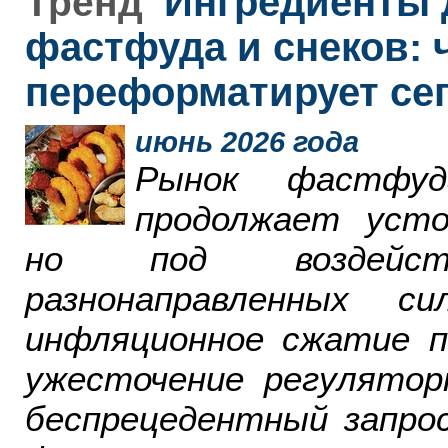
Ингредиенты 
Тренд
фастфуда и снеков: 
переформатирует се
июнь 2026 года
Рынок фастфу
продолжает усто
но под воздейст
разнонаправленных 
инфляционное сжатие п
ужесточение регулятор
беспрецедентный запро