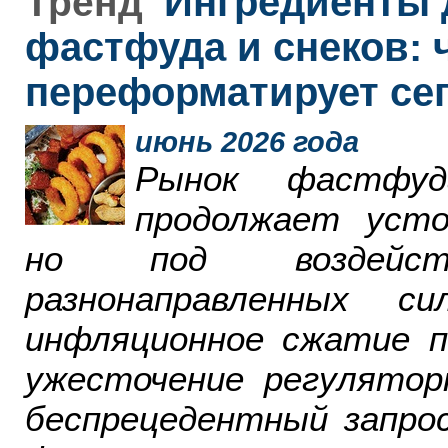
Ингредиенты 
Тренд
фастфуда и снеков: 
переформатирует се
июнь 2026 года
Рынок фастфу
продолжает усто
но под воздейст
разнонаправленных 
инфляционное сжатие п
ужесточение регулятор
беспрецедентный запро