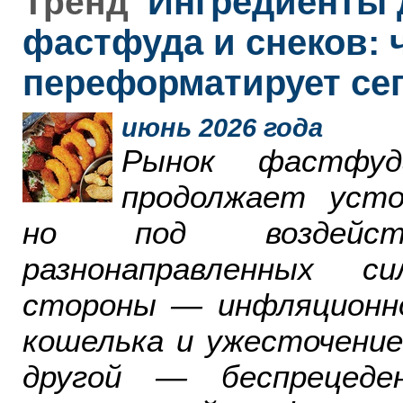
Ингредиенты 
Тренд
фастфуда и снеков: 
переформатирует се
июнь 2026 года
Рынок фастфу
продолжает усто
но под воздейст
разнонаправленных с
стороны — инфляционн
кошелька и ужесточение
другой — беспрецеде