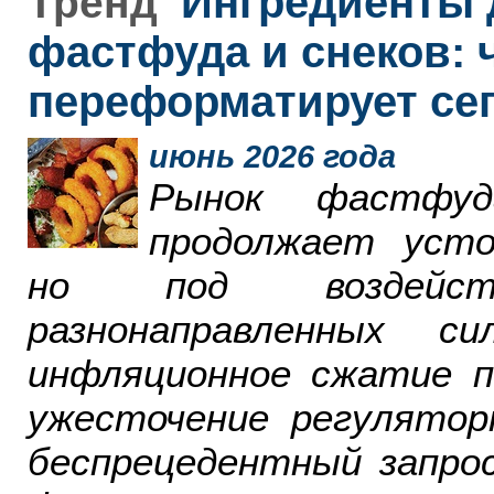
Ингредиенты 
Тренд
фастфуда и снеков: 
переформатирует се
июнь 2026 года
Рынок фастфу
продолжает усто
но под воздейст
разнонаправленных 
инфляционное сжатие п
ужесточение регулятор
беспрецедентный запро