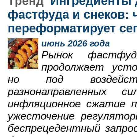
Ингредиенты 
Тренд
фастфуда и снеков: 
переформатирует се
июнь 2026 года
Рынок фастфу
продолжает усто
но под воздейст
разнонаправленных 
инфляционное сжатие п
ужесточение регулятор
беспрецедентный запро