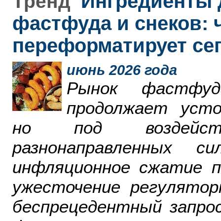
Ингредиенты 
Тренд
фастфуда и снеков: 
переформатирует се
июнь 2026 года
Рынок фастфу
продолжает усто
но под воздейст
разнонаправленных 
инфляционное сжатие п
ужесточение регулятор
беспрецедентный запро