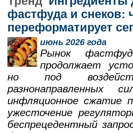
Ингредиенты 
Тренд
фастфуда и снеков: 
переформатирует се
июнь 2026 года
Рынок фастфу
продолжает усто
но под воздейст
разнонаправленных 
инфляционное сжатие п
ужесточение регулятор
беспрецедентный запро