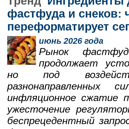
Ингредиенты 
Тренд
фастфуда и снеков: 
переформатирует се
июнь 2026 года
Рынок фастфу
продолжает усто
но под воздейст
разнонаправленных 
инфляционное сжатие п
ужесточение регулятор
беспрецедентный запро