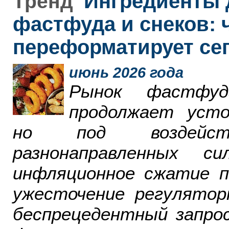
Ингредиенты 
Тренд
фастфуда и снеков: 
переформатирует се
июнь 2026 года
Рынок фастфу
продолжает усто
но под воздейст
разнонаправленных 
инфляционное сжатие п
ужесточение регулятор
беспрецедентный запро