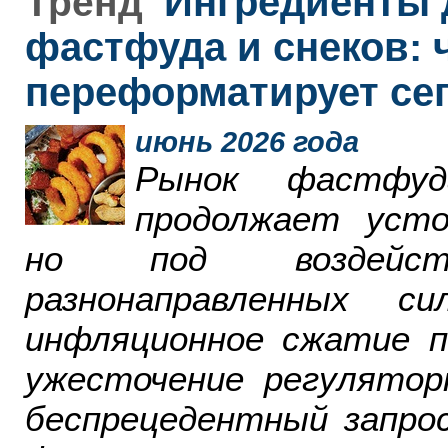
Ингредиенты 
Тренд
фастфуда и снеков: 
переформатирует се
июнь 2026 года
Рынок фастфу
продолжает усто
но под воздейст
разнонаправленных 
инфляционное сжатие п
ужесточение регулятор
беспрецедентный запро