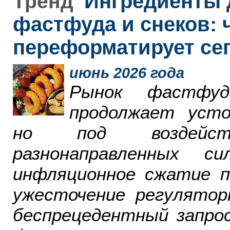
Ингредиенты 
Тренд
фастфуда и снеков: 
переформатирует се
июнь 2026 года
Рынок фастфу
продолжает усто
но под воздейст
разнонаправленных 
инфляционное сжатие п
ужесточение регулятор
беспрецедентный запро