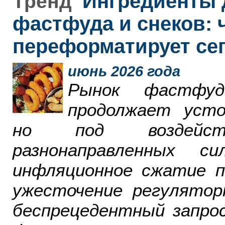
Ингредиенты 
Тренд
фастфуда и снеков: 
переформатирует се
июнь 2026 года
Рынок фастфу
продолжает усто
но под воздейст
разнонаправленных 
инфляционное сжатие п
ужесточение регулятор
беспрецедентный запро