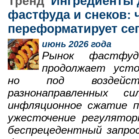
Ингредиенты 
Тренд
фастфуда и снеков: 
переформатирует се
июнь 2026 года
Рынок фастфу
продолжает усто
но под воздейст
разнонаправленных 
инфляционное сжатие п
ужесточение регулятор
беспрецедентный запро