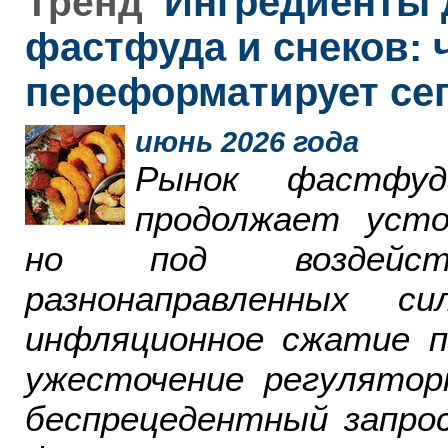
Ингредиенты 
Тренд
фастфуда и снеков: 
переформатирует се
июнь 2026 года
Рынок фастфу
продолжает усто
но под воздейст
разнонаправленных 
инфляционное сжатие п
ужесточение регулятор
беспрецедентный запро